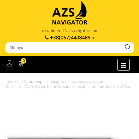
assortiment@azsnavigator.com
+38(067)4408489
0
Головна
Канцелярія
Папір та паперова продукція
Конверт С4 (0+0) скл, бічний клапан, крафт, з розширенням 40мм