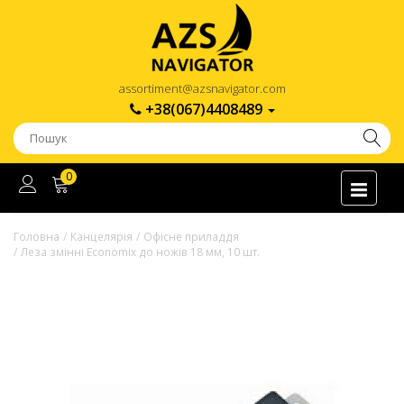
assortiment@azsnavigator.com
+38(067)4408489
0
Головна
Канцелярія
Офісне приладдя
Леза змінні Economix до ножів 18 мм, 10 шт.