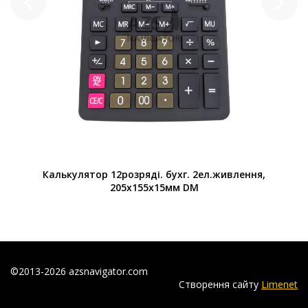
Калькулятор 12розряді. бухг. 2ел.живлення,
205х155х15мм DM
©2013-2026 azsnavigator.com
Створення сайту
Limenet