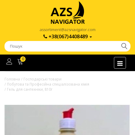
assortiment@azsnavigator.com
+38(067)4408489
0
Головна
Господарські товари
Побутова та Професійна спеціалізована хімія
Гель для сантехніки, 810г