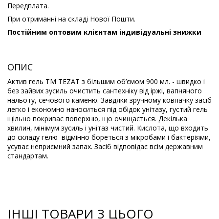
Передплата.
При отриманні на складі Нової Пошти.
Постійним оптовим клієнтам індивідуальні знижки
ОПИС
Актив гель ТМ TEZAT з більшим об’ємом 900 мл. - швидко і
без зайвих зусиль очистить сантехніку від іржі, вапняного
нальоту, сечового каменю. Завдяки зручному ковпачку засіб
легко і економно наноситься під обідок унітазу, густий гель
щільно покриває поверхню, що очищається. Декілька
хвилин, мінімум зусиль і унітаз чистий. Кислота, що входить
до складу гелю відмінно бореться з мікробами і бактеріями,
усуває неприємний запах. Засіб відповідає всім державним
стандартам.
ІНШІ ТОВАРИ З ЦЬОГО