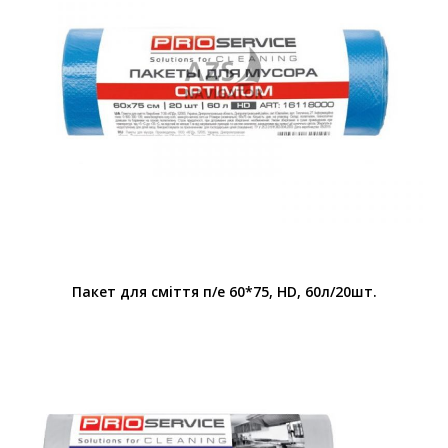
Пакет для смiття п/е 60*75, HD, 60л/20шт.