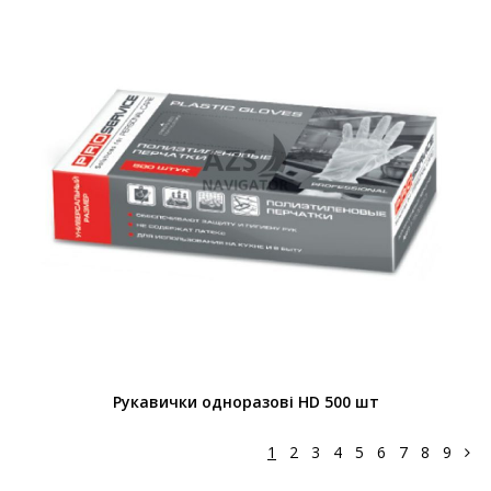
Рукавички одноразові HD 500 шт
1
2
3
4
5
6
7
8
9