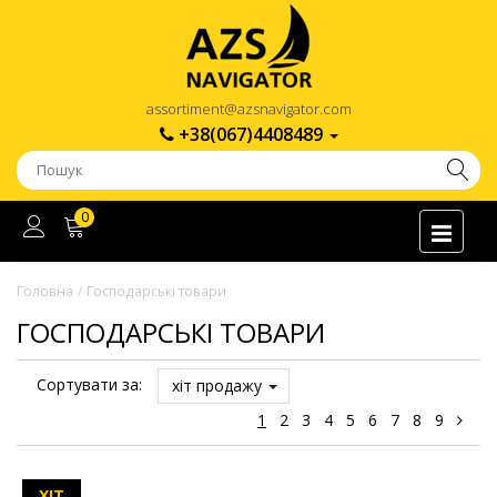
assortiment@azsnavigator.com
+38(067)4408489
0
Головна
Господарські товари
ГОСПОДАРСЬКІ ТОВАРИ
Сортувати за:
хіт продажу
1
2
3
4
5
6
7
8
9
ХІТ