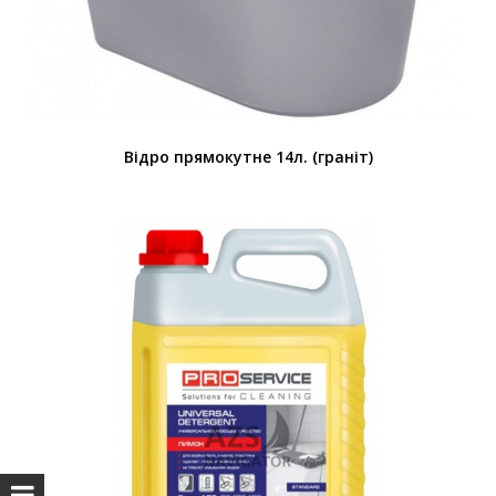
Відро прямокутне 14л. (граніт)