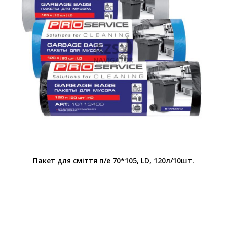
Пакет для смiття п/е 70*105, LD, 120л/10шт.