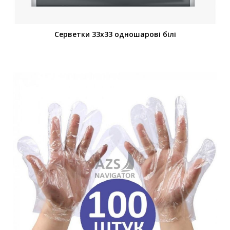
Серветки 33х33 одношарові білі