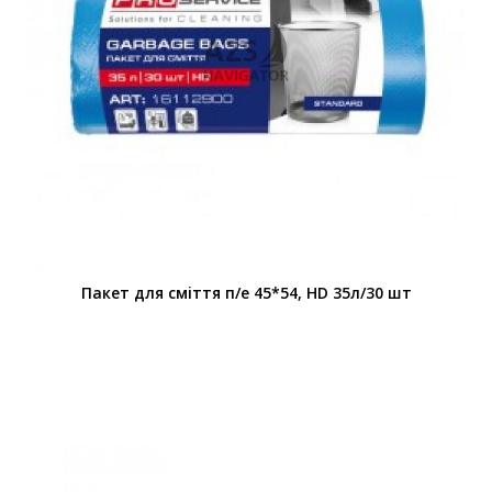
Пакет для смiття п/е 45*54, HD 35л/30 шт