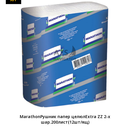
MarathonРушник папер целюлExtra ZZ 2-х
шар.200лист(12шт/ящ)