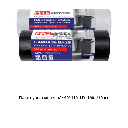
Пакет для смiття п/е 90*110, LD, 160л/10шт