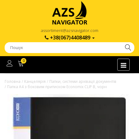
assortiment@azsnavigator.com
+38(067)4408489
0
Головна
Канцелярія
Папки, системи архівації документів
Папка А4 з боковим притиском Economix CLIP В, чорн