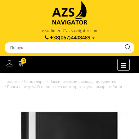
assortiment@azsnavigator.com
+38(067)4408489
0
Головна
Канцелярія
Папки, системи архівації документів
Папка-швидкА4 Economix без перфор,фактурапомаранч"чорна"