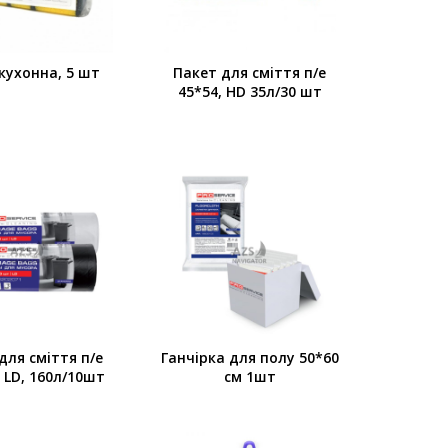
кухонна, 5 шт
Пакет для смiття п/е
45*54, HD 35л/30 шт
для смiття п/е
Ганчiрка для полу 50*60
, LD, 160л/10шт
см 1шт