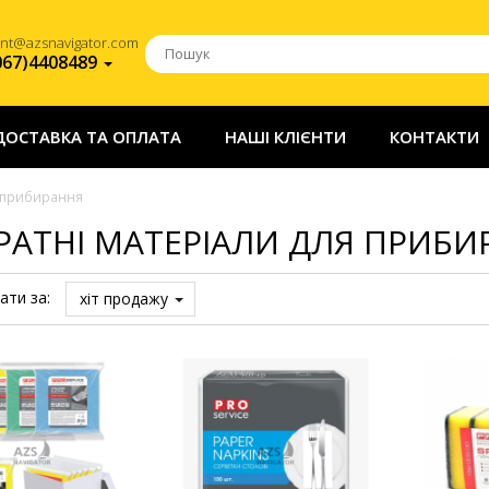
ent@azsnavigator.com
067)4408489
ДОСТАВКА ТА ОПЛАТА
НАШІ КЛІЄНТИ
КОНТАКТИ
я прибирання
РАТНІ МАТЕРІАЛИ ДЛЯ ПРИБИ
ати за:
хіт продажу