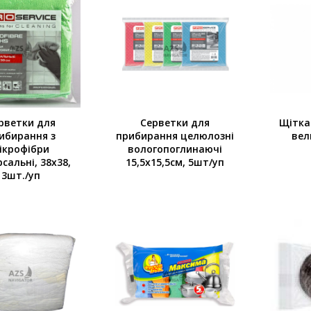
рветки для
Серветки для
Щітка
ибирання з
прибирання целюлозні
вел
ікрофібри
вологопоглинаючі
рсальні, 38х38,
15,5х15,5см, 5шт/уп
3шт./уп