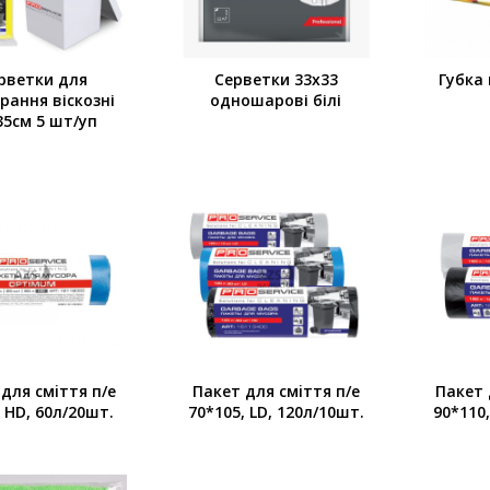
рветки для
Серветки 33х33
Губка 
рання віскозні
одношарові білі
35см 5 шт/уп
для смiття п/е
Пакет для смiття п/е
Пакет 
, HD, 60л/20шт.
70*105, LD, 120л/10шт.
90*110