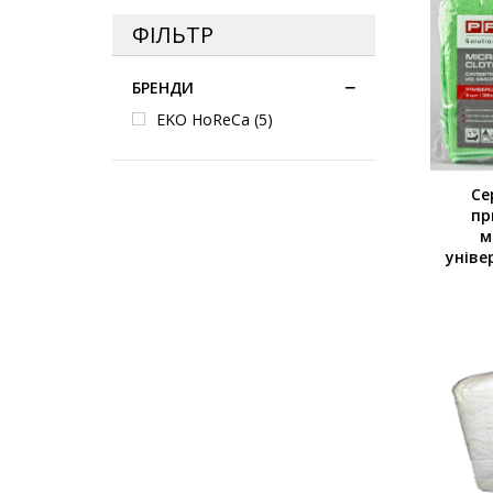
ФІЛЬТР
БРЕНДИ
EKO HoReCa
(5)
Се
пр
м
уніве