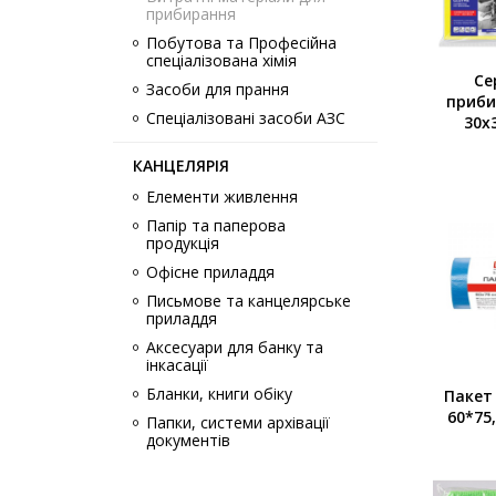
прибирання
Побутова та Професійна
спеціалізована хімія
Се
Засоби для прання
приби
Спеціалізовані засоби АЗС
30х
КАНЦЕЛЯРІЯ
Елементи живлення
Папір та паперова
продукція
Офісне приладдя
Письмове та канцелярське
приладдя
Аксесуари для банку та
інкасації
Бланки, книги обіку
Пакет 
60*75
Папки, системи архівації
документів