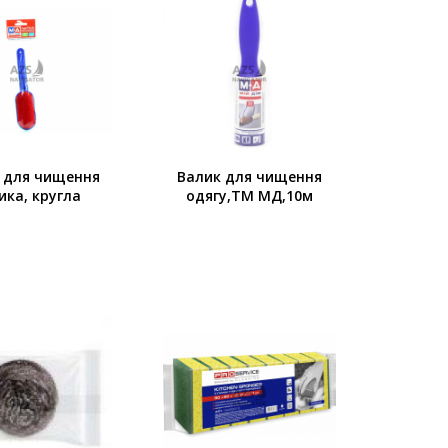
 для чищення
Валик для чищення
ика, кругла
одягу,TM МД,10м