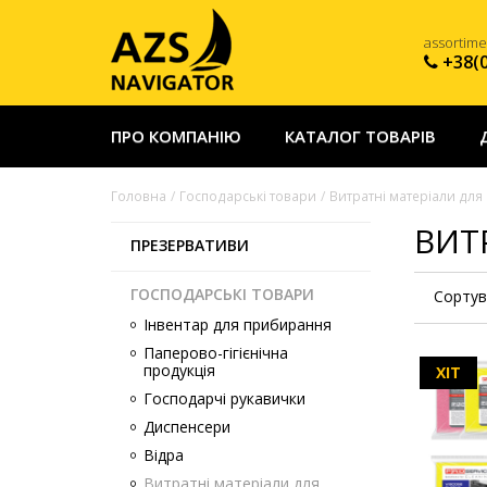
assortim
+38(
ПРО КОМПАНІЮ
КАТАЛОГ ТОВАРІВ
Головна
Господарські товари
Витратні матеріали дл
ВИТ
ПРЕЗЕРВАТИВИ
ГОСПОДАРСЬКІ ТОВАРИ
Сортув
Інвентар для прибирання
Паперово-гігієнічна
продукція
ХІТ
Господарчі рукавички
Диспенсери
Відра
Витратні матеріали для