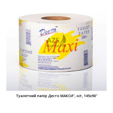
Туалетний папір Десто МАКСИ", н/г, 145х90"