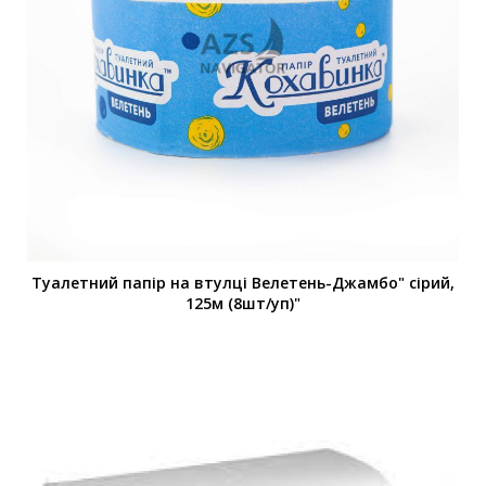
Туалетний папір на втулці Велетень-Джамбо" сірий,
125м (8шт/уп)"