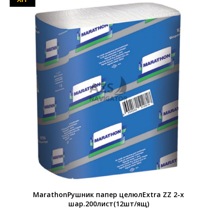
MarathonРушник папер целюлExtra ZZ 2-х
шар.200лист(12шт/ящ)