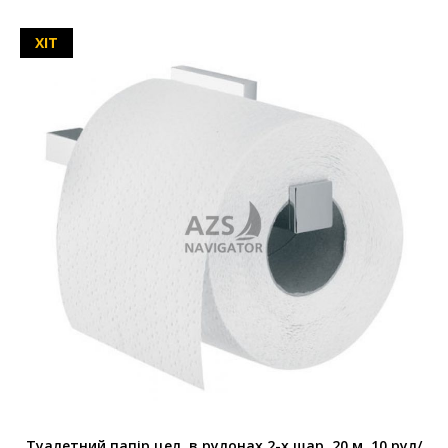
ХІТ
Туалетний папір цел. в рулонах 2-х шар. 20 м, 10 рул/