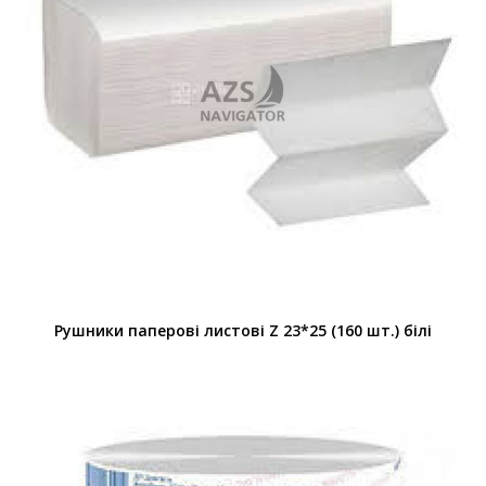
Рушники паперові листові Z 23*25 (160 шт.) білі