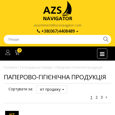
assortiment@azsnavigator.com
+38(067)4408489
0
Головна
Господарські товари
Паперово-гігієнічна продукція
ПАПЕРОВО-ГІГІЄНІЧНА ПРОДУКЦІЯ
Сортувати за:
хіт продажу
1
2
3
ХІТ