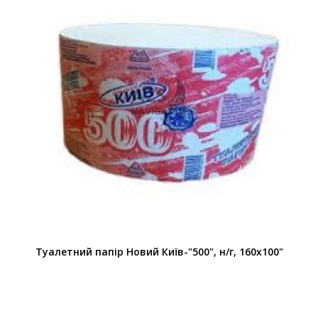
Туалетний папір Новий Київ-"500", н/г, 160х100"