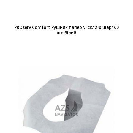
PROserv Comfort Рушник папер V-скл2-х шар160
шт.білий