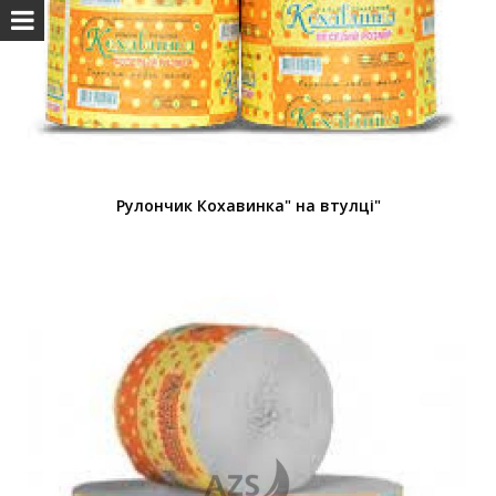
Рулончик Кохавинка" на втулці"