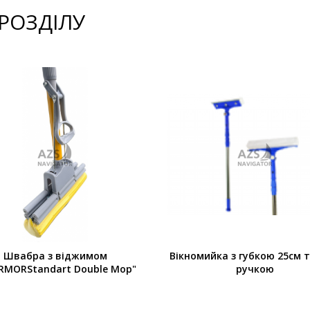
 РОЗДІЛУ
Швабра з віджимом
Вікномийка з губкою 25см т
RMORStandart Double Mop"
ручкою