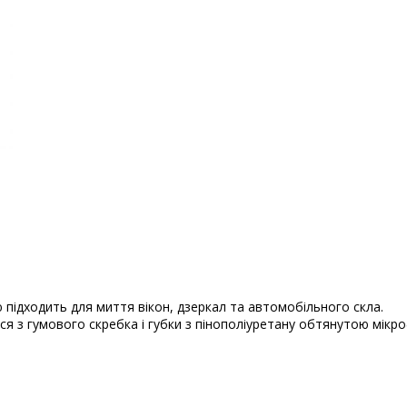
 підходить для миття вікон, дзеркал та автомобільного скла.
ся з гумового скребка і губки з пінополіуретану обтянутою мікро