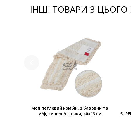
ІНШІ ТОВАРИ З ЦЬОГО
.з різьбою
Моп петлевий комбін. з бавовни та
м
м/ф, кишені/стрічки, 40х13 см
SUPE