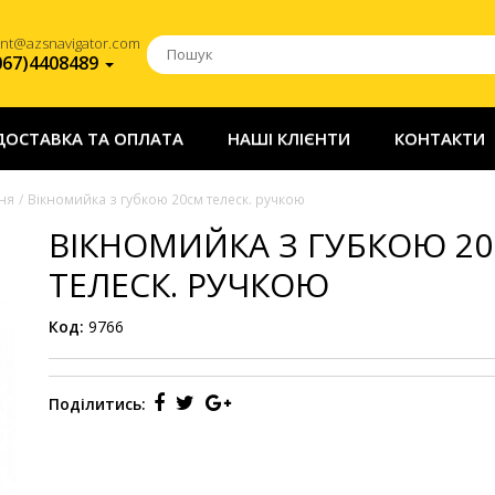
ent@azsnavigator.com
067)4408489
ДОСТАВКА ТА ОПЛАТА
НАШІ КЛІЄНТИ
КОНТАКТИ
ня
Вікномийка з губкою 20см телеск. ручкою
ВІКНОМИЙКА З ГУБКОЮ 2
ТЕЛЕСК. РУЧКОЮ
Код:
9766
Поділитись: