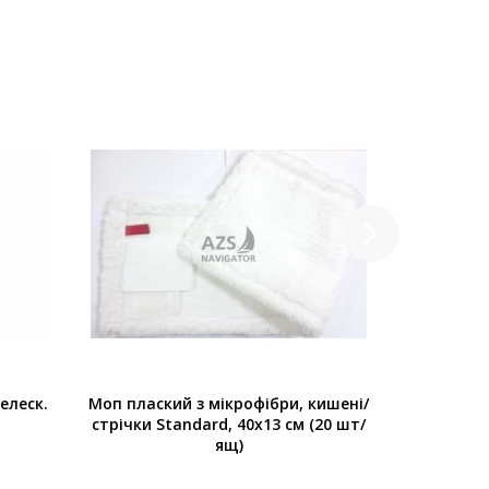
елеск.
Моп плаский з мікрофібри, кишені/
Алюміні
стрічки Standard, 40х13 см (20 шт/
w/hole 23,5
ящ)