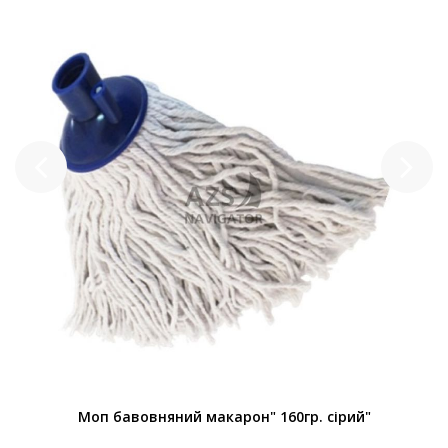
Моп бавовняний макарон" 160гр. сірий"