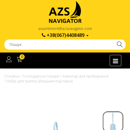
assortiment@azsnavigator.com
+38(067)4408489
0
Головна
Господарські товари
Інвентар для прибирання
Набір для туалету (йоршик+підставка)