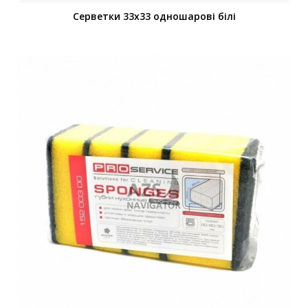
Серветки 33х33 одношарові білі