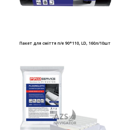
Пакет для смiття п/е 90*110, LD, 160л/10шт