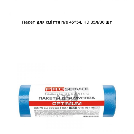
Пакет для смiття п/е 45*54, HD 35л/30 шт