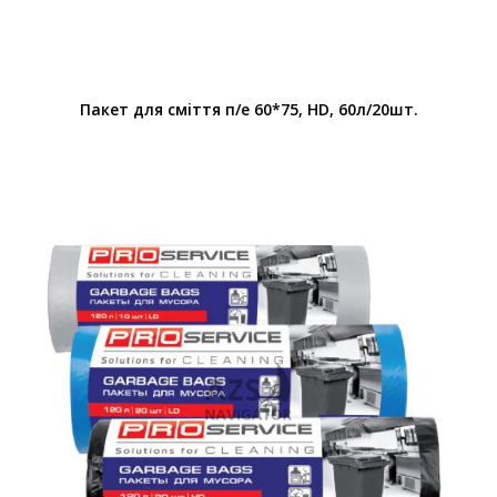
Пакет для смiття п/е 60*75, HD, 60л/20шт.