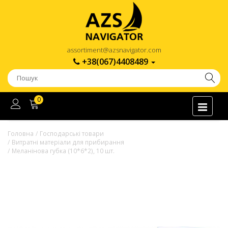
assortiment@azsnavigator.com
+38(067)4408489
0
Головна
Господарські товари
Витратні матеріали для прибирання
Меланінова губка (10*6*2), 10 шт.