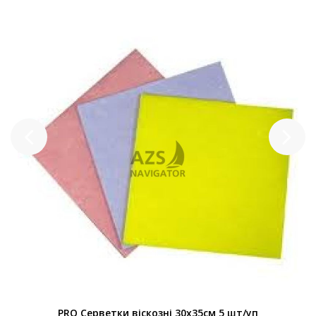
PRO Серветки віскозні 30х35см 5 шт/уп