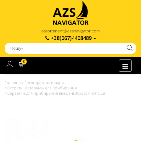
assortiment@azsnavigator.com
+38(067)4408489
0
Головна
Господарські товари
Витратні матеріали для прибирання
Серветки для прибирання віскозні 30х36см 90г 5шт