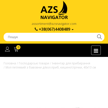
assortiment@azsnavigator.com
+38(067)4408489
0
Головна
Господарські товари
Інвентар для прибирання
Моп петлевий з бавовни д/вол.приб, кишені/стрічки, 40х13 см