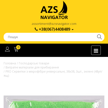
assortiment@azsnavigator.com
+38(067)4408489
0
Головна
Господарські товари
Витратні матеріали для прибирання
PRO Серветки з мікрофібри універсальні, 38х38, 3шт., зелені (48уп/
ящ)