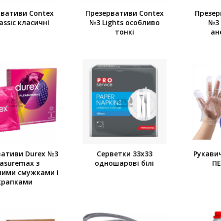
рвативи Contex
Презервативи Contex
Презер
assic класичні
№3 Lights особливо
№3 
тонкі
ан
вативи Durex №3
Серветки 33х33
Рукави
easuremax з
одношарові білі
ПЕ
ими смужками і
крапками