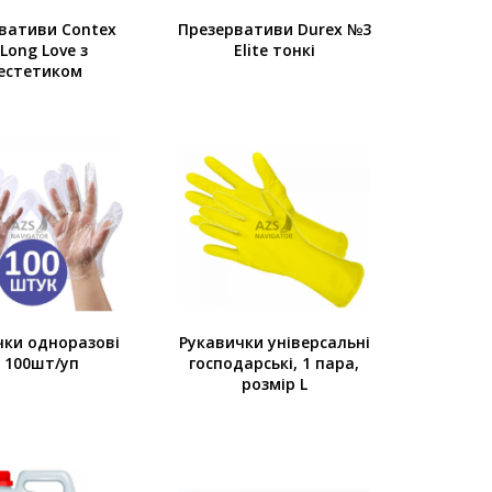
вативи Contex
Презервативи Durex №3
Long Love з
Elite тонкі
естетиком
чки одноразові
Рукавички універсальні
 100шт/уп
господарські, 1 пара,
розмір L