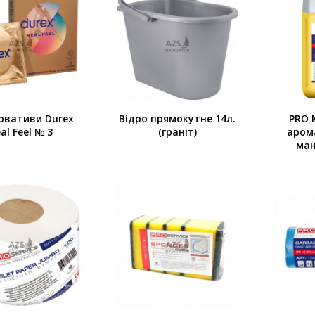
рвативи Durex
Відро прямокутне 14л.
PRO 
al Feel № 3
(граніт)
аром
ман