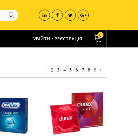
0
УВІЙТИ
/
РЕЄСТРАЦІЯ
1
2
3
4
5
6
7
8
9