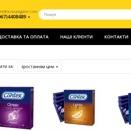
ent@azsnavigator.com
067)4408489
ДОСТАВКА ТА ОПЛАТА
НАШІ КЛІЄНТИ
КОНТАКТИ
ати за:
зростанням ціни