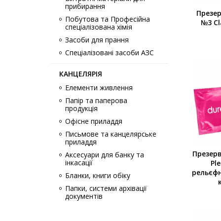
прибирання
Презе
Побутова та Професійна
№3 Cl
спеціалізована хімія
Засоби для прання
Спеціалізовані засоби АЗС
КАНЦЕЛЯРІЯ
Елементи живлення
Папір та паперова
продукція
Офісне приладдя
Письмове та канцелярське
приладдя
Презер
Аксесуари для банку та
інкасації
Pl
рельєфн
Бланки, книги обіку
Папки, системи архівації
документів