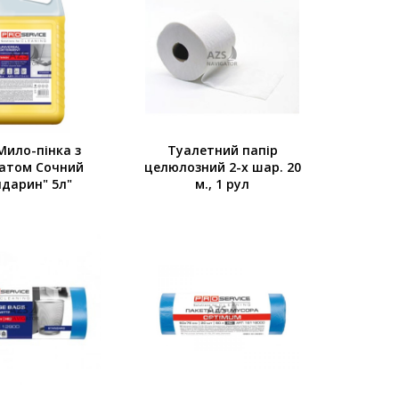
Мило-пінка з
Туалетний папір
атом Сочний
целюлозний 2-х шар. 20
дарин" 5л"
м., 1 рул