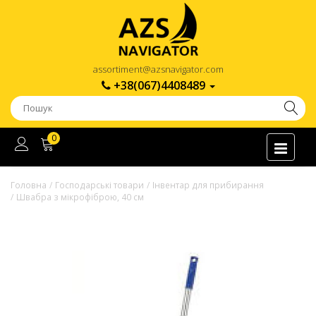
assortiment@azsnavigator.com
+38(067)4408489
0
Головна
Господарські товари
Інвентар для прибирання
Швабра з мікрофіброю, 40 см