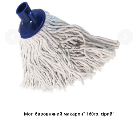
Моп бавовняний макарон" 160гр. сірий"