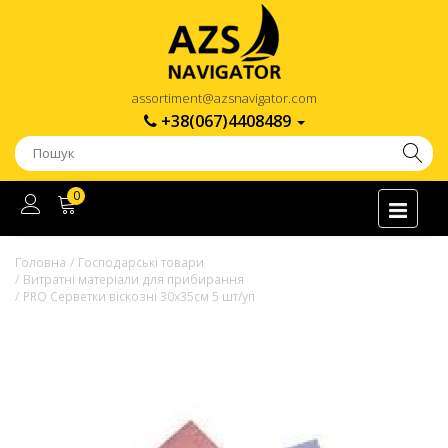
assortiment@azsnavigator.com
+38(067)4408489
0
Головна
Господарські товари
Витратні матеріали для прибирання
PRO Серветки віскозні 30х35см 5 шт/уп