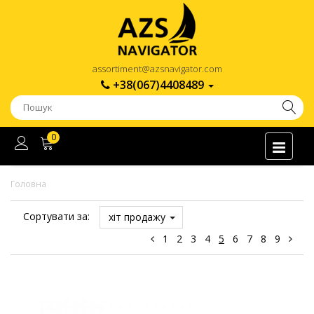
assortiment@azsnavigator.com
+38(067)4408489
0
Головна
Сортувати за:
хіт продажу
1
2
3
4
5
6
7
8
9