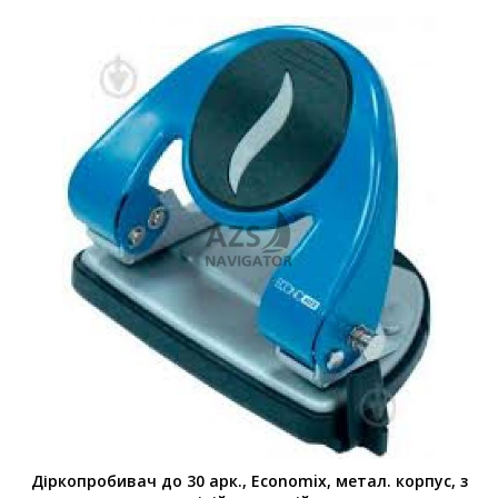
Діркопробивач до 30 арк., Economix, метал. корпус, з