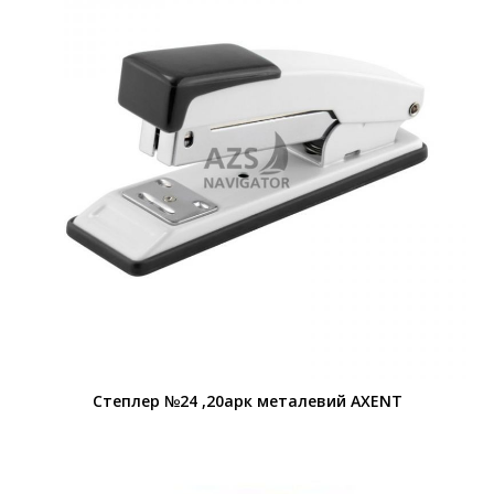
Степлер №24 ,20арк металевий AXENT