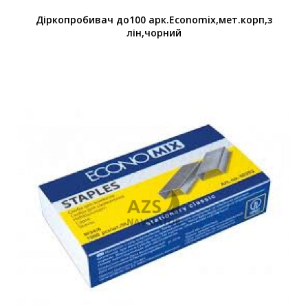
Діркопробивач до100 арк.Economix,мет.корп,з
лін,чорний