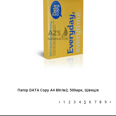
Папір DATA Copy А4 80г/м2, 500арк, Швеція
1
2
3
4
5
6
7
8
9