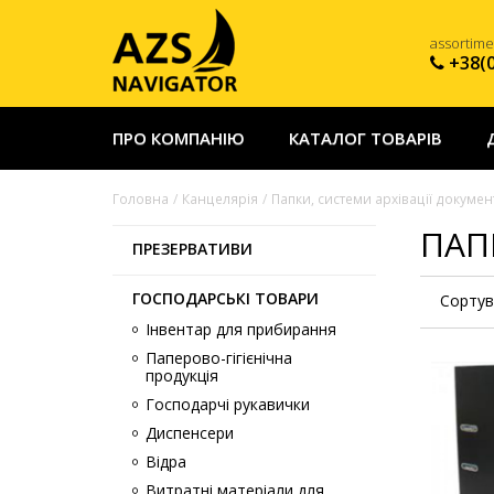
assortim
+38(
ПРО КОМПАНІЮ
КАТАЛОГ ТОВАРІВ
Головна
Канцелярія
Папки, системи архівації докумен
ПАП
ПРЕЗЕРВАТИВИ
ГОСПОДАРСЬКІ ТОВАРИ
Сортув
Інвентар для прибирання
Паперово-гігієнічна
продукція
Господарчі рукавички
Диспенсери
Відра
Витратні матеріали для