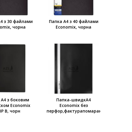
4 з 30 файлами
Папка А4 з 40 файлами
omix, чорна
Economix, чорна
 А4 з боковим
Папка-швидкА4
ском Economix
Economix без
IP В, чорн
перфор,фактурапомаранч"чорна"