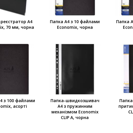
-реєстратор А4
Папка А4 з 10 файлами
Папка А
x, 70 мм, чорна
Economix, чорна
Econ
4 з 100 файлами
Папка-швидкозшивач
Папка
omix, асорті
А4 з пружинним
прити
механізмом Economix
CL
CLIP A, чорна