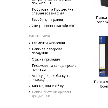
прибирання
Побутова та Професійна
спеціалізована хімія
Папка
Засоби для прання
Economi
Спеціалізовані засоби АЗС
КАНЦЕЛЯРІЯ
Елементи живлення
Папір та паперова
продукція
Офісне приладдя
Письмове та канцелярське
приладдя
Аксесуари для банку та
інкасації
Папка А
Бланки, книги обіку
Econ
Папки, системи архівації
документів