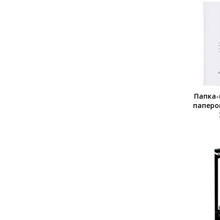
Папка
паперо