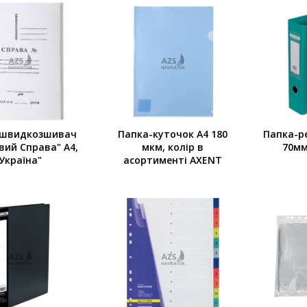
-швидкозшивач
Папка-куточок А4 180
Папка-ре
вий Справа" A4,
мкм, колір в
70мм
Україна"
асортименті AXENT