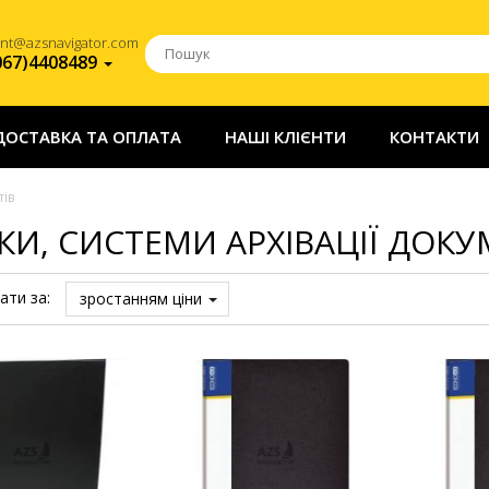
ent@azsnavigator.com
067)4408489
ДОСТАВКА ТА ОПЛАТА
НАШІ КЛІЄНТИ
КОНТАКТИ
тів
КИ, СИСТЕМИ АРХІВАЦІЇ ДОКУ
ати за:
зростанням ціни