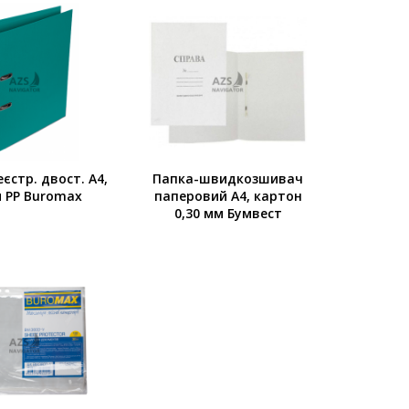
єстр. двост. А4,
Папка-швидкозшивач
 PP Buromax
паперовий A4, картон
0,30 мм Бумвест